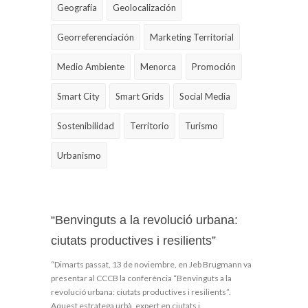
Geografía
Geolocalización
Georreferenciación
Marketing Territorial
Medio Ambiente
Menorca
Promoción
Smart City
Smart Grids
Social Media
Sostenibilidad
Territorio
Turismo
Urbanismo
“Benvinguts a la revolució urbana:
ciutats productives i resilients”
“Dimarts passat, 13 de noviembre, en Jeb Brugmann va
presentar al CCCB la conferència “Benvinguts a la
revolució urbana: ciutats productives i resilients”.
Aquest estratega urbà, expert en ciutats i