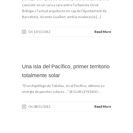
consistir en un cara a cara entre l’urbanista Oriol
Bohigas i l’actual arquitecte en cap de l’Ajuntament de
Barcelona, Vicente Guallart, amb la moderació […]
On 13/11/2012
Read More
Una isla del Pacífico, primer territorio
totalmente solar
“El archipiélago de Tokelau, en el Pacífico, obtiene su
energía de paneles solares…” SEGUIR LEYENDO…
On 08/11/2012
Read More