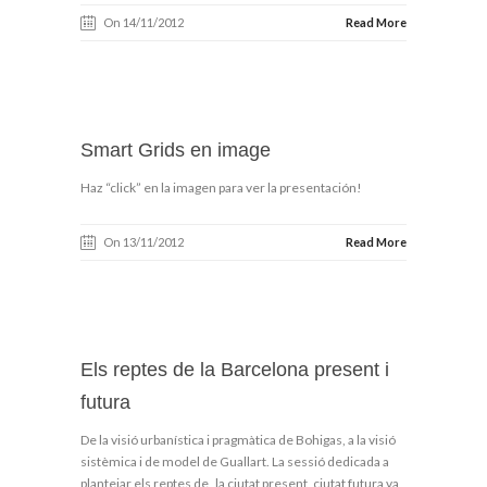
On 14/11/2012
Read More
Smart Grids en image
Haz “click” en la imagen para ver la presentación!
On 13/11/2012
Read More
Els reptes de la Barcelona present i
futura
De la visió urbanística i pragmàtica de Bohigas, a la visió
sistèmica i de model de Guallart. La sessió dedicada a
plantejar els reptes de la ciutat present, ciutat futura va