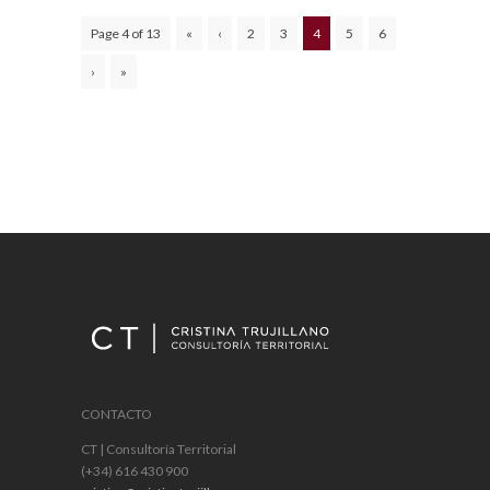
Page 4 of 13
«
‹
2
3
4
5
6
›
»
CONTACTO
CT | Consultoría Territorial
(+34) 616 430 900