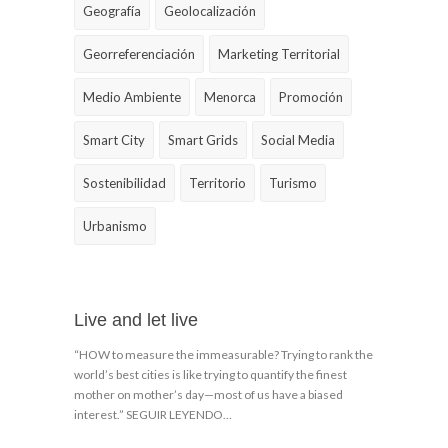
Geografía
Geolocalización
Georreferenciación
Marketing Territorial
Medio Ambiente
Menorca
Promoción
Smart City
Smart Grids
Social Media
Sostenibilidad
Territorio
Turismo
Urbanismo
Live and let live
“HOW to measure the immeasurable? Trying to rank the
world’s best cities is like trying to quantify the finest
mother on mother’s day—most of us have a biased
interest.” SEGUIR LEYENDO…