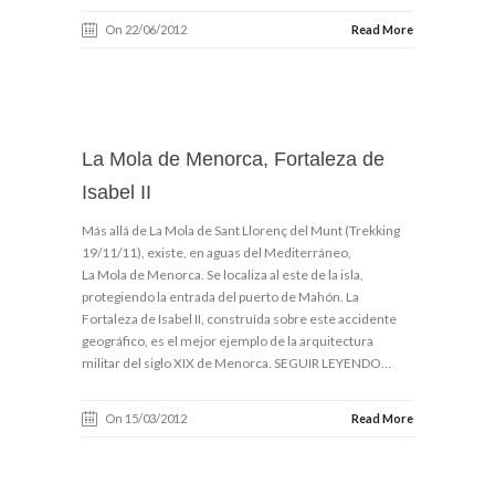
On 22/06/2012
Read More
La Mola de Menorca, Fortaleza de
Isabel II
Más allá de La Mola de Sant Llorenç del Munt (Trekking
19/11/11), existe, en aguas del Mediterráneo,
La Mola de Menorca. Se localiza al este de la isla,
protegiendo la entrada del puerto de Mahón. La
Fortaleza de Isabel II, construída sobre este accidente
geográfico, es el mejor ejemplo de la arquitectura
militar del siglo XIX de Menorca. SEGUIR LEYENDO…
On 15/03/2012
Read More