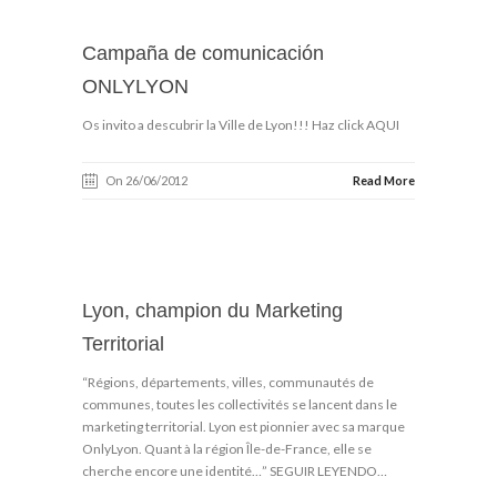
Campaña de comunicación
ONLYLYON
Os invito a descubrir la Ville de Lyon!!! Haz click AQUI
On 26/06/2012
Read More
Lyon, champion du Marketing
Territorial
“Régions, départements, villes, communautés de
communes, toutes les collectivités se lancent dans le
marketing territorial. Lyon est pionnier avec sa marque
OnlyLyon. Quant à la région Île-de-France, elle se
cherche encore une identité…” SEGUIR LEYENDO…