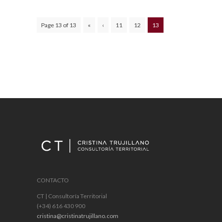
Page 13 of 13
«
‹
11
12
13
CONTACTO
CT | Consultoría Territorial
(+34) 616 430 900
cristina@cristinatrujillano.com