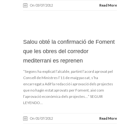
On 03/07/2012
Read More
Salou obté la confirmació de Foment
que les obres del corredor
mediterrani es reprenen
“Segons ha explicat l’alcalde, partint l’acord aprovat pel
Consell de Ministres l’11 de maig passat, s’ha
encarregat a Adif la redacció i aprovació dels projectes
que no hagin estat aprovats per Foment, així com
l’aprovació econòmica dels projectes…” SEGUIR
LEYENDO…
On 01/07/2012
Read More