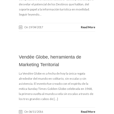
desvelar el potencial de los Destinos que hablan, del
soporte papel a la información turística en movilidad.
Seguir leyendo…
On 19/04/2017
Read More
Vendée Globe, herramienta de
Marketing Territorial
La Vendée Globe es a fecha de hoy la única regata
alrededor del mundo en solitario, sin escalas y sin
asistencia. El evento fue creado con el espíritu de la
mítica Sunday Times Golden Globe celebrada en 1968,
la primera vuelta al mundo a vela sin escalas a través de
los tres grandes cabos de […]
On 06/11/2016
Read More