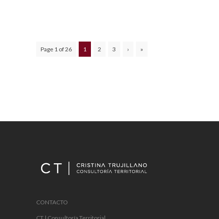
Page 1 of 26
1
2
3
›
»
CONTACTO
CT | Consultoría Territorial