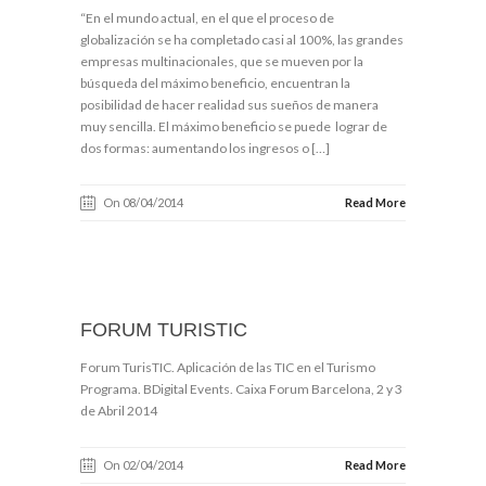
“En el mundo actual, en el que el proceso de
globalización se ha completado casi al 100%, las grandes
empresas multinacionales, que se mueven por la
búsqueda del máximo beneficio, encuentran la
posibilidad de hacer realidad sus sueños de manera
muy sencilla. El máximo beneficio se puede lograr de
dos formas: aumentando los ingresos o […]
On 08/04/2014
Read More
FORUM TURISTIC
Forum TurisTIC. Aplicación de las TIC en el Turismo
Programa. BDigital Events. Caixa Forum Barcelona, 2 y 3
de Abril 2014
On 02/04/2014
Read More