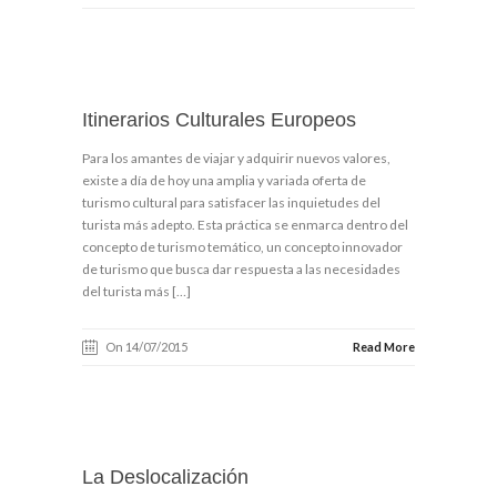
Itinerarios Culturales Europeos
Para los amantes de viajar y adquirir nuevos valores,
existe a día de hoy una amplia y variada oferta de
turismo cultural para satisfacer las inquietudes del
turista más adepto. Esta práctica se enmarca dentro del
concepto de turismo temático, un concepto innovador
de turismo que busca dar respuesta a las necesidades
del turista más […]
On 14/07/2015
Read More
La Deslocalización