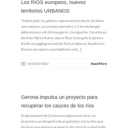
Los RIOS europeos, nuevos
territorios URBANOS
“Petit à petit, les piétons reprennent les bords de Seine
aux voitures. La semaine dernière, 2,3 km de berges
piétonnisées ont été inaugurés, rive gauche. Cinoche au
bord du Tibre à Rome, dance-floor le long de la Spree à
Berlin ou jogging au fond du Turia à Valence: Rendre les
fleuves européens aux habitants est […]
On 01/07/2013
Read More
Gerona impulsa un proyecto para
recuperar los cauces de los ríos
El Ajuntament de Girona encargó meses atrás un
proyecto a un despacho de arquitectos con la idea que
hicieran una primera propuesta de cómo la ciudad podía