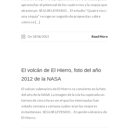
aprovechar el potencial de los cuatro ríos y la sequia que
atraviesan. SEGUIR LEYENDO… El estudio “Quatre rius i
una séquia” recoge un seguido de propuestas sobre
cómo se […]
On 18/06/2013
Read More
El volcán de El Hierro, foto del año
2012 de la NASA
El volcán submarino de El Hierro se convierte en la foto
del año de la NASA. La imagen de la isla ha superado un
torneo de cinco fases en el que los internautas han
votado semana a semana cuáles eran las mejores
instantáneas. SEGUIR LEYENDO… Erupción volcánica de
El Hierro.