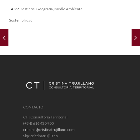
TAGS:
Destinos
,
Geografía
,
Medio Ambiente
,
Sostenibilidad
CONTACTO
CT | Consultoría Territorial
(+34) 616 430 900
cristina@cristinatrujillano.com
Skp: cristinatrujillano