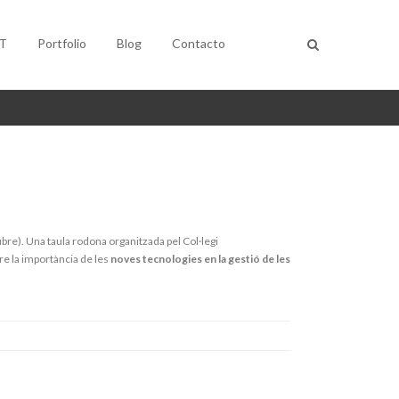
T
Portfolio
Blog
Contacto
bre). Una taula rodona organitzada pel Col·legi
e la importància de les
noves tecnologies en la gestió de les