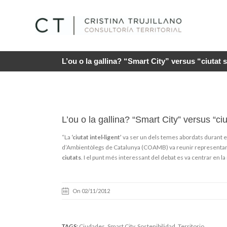
L’ou o la gallina? “Smart City” versus “ciutat 
L’ou o la gallina? “Smart City” versus “ciu
“La
‘ciutat intel·ligent’
va ser un dels temes abordats durant e
d’Ambientòlegs de Catalunya (COAMB) va reunir representants
ciutats
. I el punt més interessant del debat es va centrar en la
On 02/11/2012
TAGS:
Ciudades
,
Smart City
,
Sostenibilidad
, Territorio