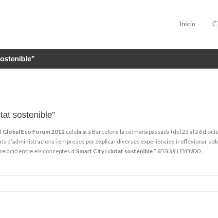
Inicio
C
sostenible”
tat sostenible”
l
Global Eco Forum 2012
celebrat a Barcelona la setmana passada (del 25 al 26 d’octu
 d’administracions i empreses per explicar diverses experiències i reflexionar sobr
 relació entre els conceptes d’
Smart City i ciutat sostenible
.”
SEGUIR LEYENDO…