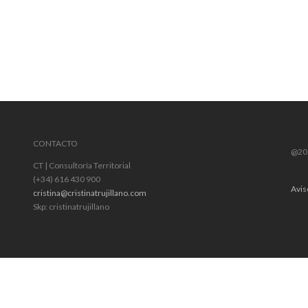
CONTACTO
@202
CT | Consultoría Territorial
(+34) 616 430 900
Avis
cristina@cristinatrujillano.com
Skp: cristinatrujillano