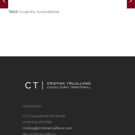
TAGS:
Geografía
, Sostenibilidad
CONTACTO
CT | Consultoría Territorial
(+34) 616 430 900
cristina@cristinatrujillano.com
Skp: cristinatrujillano