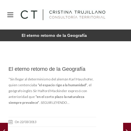
El eterno retorno de la Geografía
El eterno retorno de la Geografía
“Sin llegar al
determinismo
del alemán
Karl Haushofer
,
quien sentenciaba
“el espacio rige a la humanidad”
, el
geógrafo inglés Sir
Halford Mackinder
expresó con
anterioridad que
“en el corto plazo la naturaleza
siempre prevalece”
.
SEGUIR LEYENDO…
On 22/03/2013