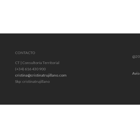
CONTACTO
@202
CT | Consultoría Territorial
(+34) 616 430 900
Avis
cristina@cristinatrujillano.com
Skp: cristinatrujillano