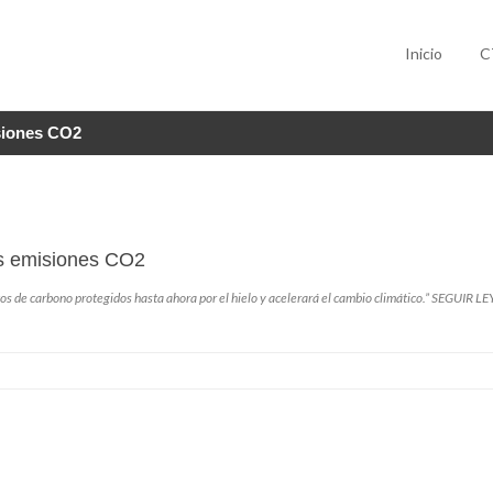
Inicio
C
isiones CO2
las emisiones CO2
os de carbono protegidos hasta ahora por el hielo y acelerará el cambio climático.”
SEGUIR L