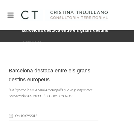
Barcelona destaca entre els grans destins
europeus
Barcelona destaca entre els grans
destins europeus
“Un informe la situa com la metròpolis que va guanyar més
pernoctacions el 2011…”
SEGUIR LEYENDO…
On 10/09/2012