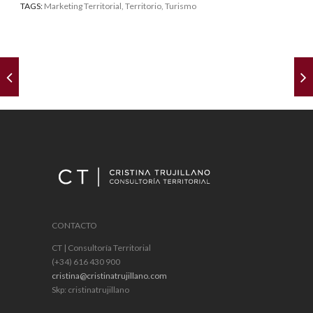
TAGS:
Marketing Territorial
,
Territorio
, Turismo
CONTACTO
CT | Consultoría Territorial
(+34) 616 430 900
cristina@cristinatrujillano.com
Skp: cristinatrujillano