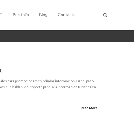
T
Portfolio
Blog
Contacto
L
itales para promocionarse y brindar información. Dar el paso,
s que hablan, del soporte papel a la información turística en
Read More