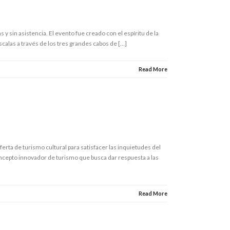
 y sin asistencia. El evento fue creado con el espíritu de la
calas a través de los tres grandes cabos de […]
Read More
ferta de turismo cultural para satisfacer las inquietudes del
ncepto innovador de turismo que busca dar respuesta a las
Read More