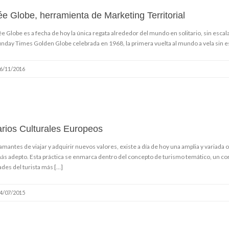
e Globe, herramienta de Marketing Territorial
e Globe es a fecha de hoy la única regata alrededor del mundo en solitario, sin escalas
unday Times Golden Globe celebrada en 1968, la primera vuelta al mundo a vela sin es
6/11/2016
rarios Culturales Europeos
 amantes de viajar y adquirir nuevos valores, existe a día de hoy una amplia y variada o
más adepto. Esta práctica se enmarca dentro del concepto de turismo temático, un co
des del turista más […]
4/07/2015