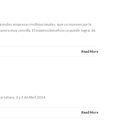
as grandes empresas multinacionales, que se mueven por la
anera muy sencilla. El máximo beneficio se puede lograr de
Read More
arcelona, 2 y 3 de Abril 2014
Read More