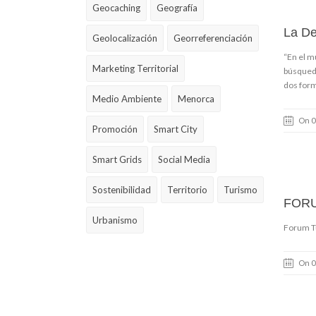
Geocaching
Geografía
La De
Geolocalización
Georreferenciación
“En el m
Marketing Territorial
búsqueda
dos form
Medio Ambiente
Menorca
On 0
Promoción
Smart City
Smart Grids
Social Media
Sostenibilidad
Territorio
Turismo
FORU
Urbanismo
Forum Tu
On 0