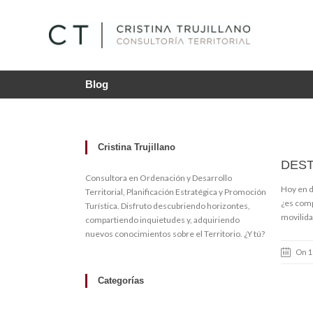
Blog
Cristina Trujillano
DEST
Consultora en Ordenación y Desarrollo
Hoy en d
Territorial, Planificación Estratégica y Promoción
¿es comp
Turística. Disfruto descubriendo horizontes,
movilida
compartiendo inquietudes y, adquiriendo
nuevos conocimientos sobre el Territorio. ¿Y tú?
On 1
Categorías