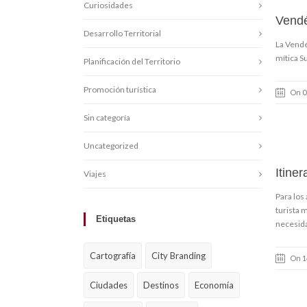
Curiosidades
Vendé
Desarrollo Territorial
La Vendé
mítica S
Planificación del Territorio
Promoción turística
On 0
Sin categoría
Uncategorized
Itine
Viajes
Para los
turista 
Etiquetas
necesida
Cartografía
City Branding
On 1
Ciudades
Destinos
Economía