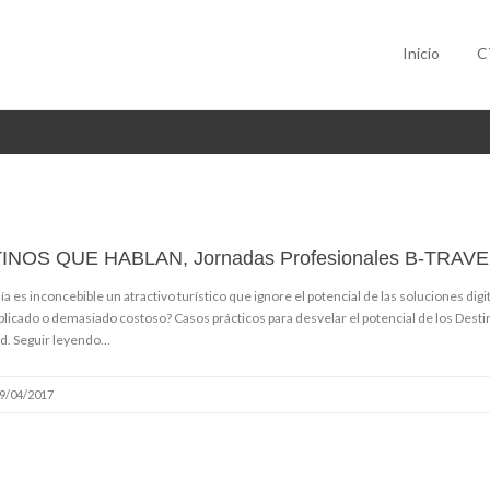
Inicio
C
INOS QUE HABLAN, Jornadas Profesionales B-TRAVE
ía es inconcebible un atractivo turístico que ignore el potencial de las soluciones dig
licado o demasiado costoso? Casos prácticos para desvelar el potencial de los Destino
d. Seguir leyendo…
9/04/2017