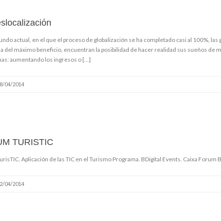
slocalización
undo actual, en el que el proceso de globalización se ha completado casi al 100%, l
 del máximo beneficio, encuentran la posibilidad de hacer realidad sus sueños de m
as: aumentando los ingresos o […]
8/04/2014
M TURISTIC
risTIC. Aplicación de las TIC en el Turismo Programa. BDigital Events. Caixa Forum B
2/04/2014