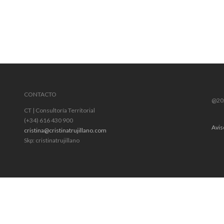
CONTACTO
@202
CT | Consultoría Territorial
(+34) 616 430 900
Avis
cristina@cristinatrujillano.com
Skp: cristinatrujillano