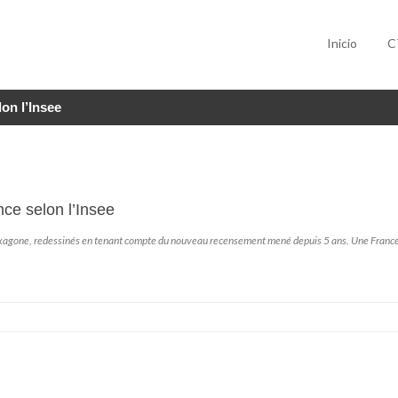
Inicio
C
lon l’Insee
nce selon l’Insee
’Hexagone, redessinés en tenant compte du nouveau recensement mené depuis 5 ans. Une France où