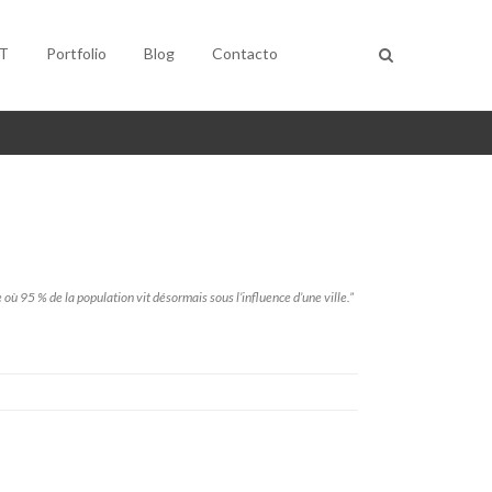
T
Portfolio
Blog
Contacto
 95 % de la population vit désormais sous l’influence d’une ville.”