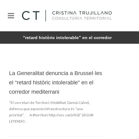
La Generalitat denuncia a Brussel·les el
“retard històric intolerable” en el corredor
mediterrani
La Generalitat denuncia a Brussel·les
el “retard històric intolerable” en el
corredor mediterrani
“El secretari de Territori i Mobilitat, Damià Calvet,
defensa que aquesta infraestructura és “una
prioritat”. A #territori
http://ves.cat/a9Gb”
SEGUIR
LEYENDO…