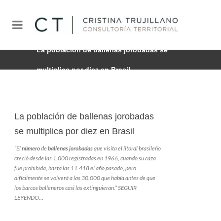
La población de ballenas jorobadas se
multiplica por diez en Brasil
La población de ballenas jorobadas
se multiplica por diez en Brasil
“El
número
de
ballenas jorobadas
que visita el litoral brasileño
creció desde las 1.000 registradas en 1966, cuando su caza
fue prohibida, hasta las 11.418 el año pasado, pero
difícilmente se volverá a las 30.000 que había antes de que
los barcos balleneros casi las extinguieran.”
SEGUIR
LEYENDO…