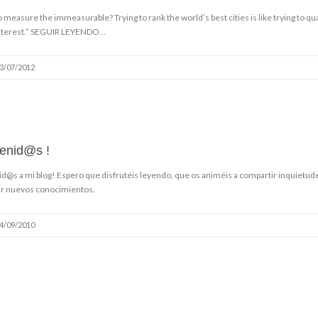
measure the immeasurable? Trying to rank the world’s best cities is like trying to q
interest.” SEGUIR LEYENDO…
3/07/2012
enid@s !
d@s a mi blog! Espero que disfrutéis leyendo, que os animéis a compartir inquietudes
ir nuevos conocimientos.
4/09/2010