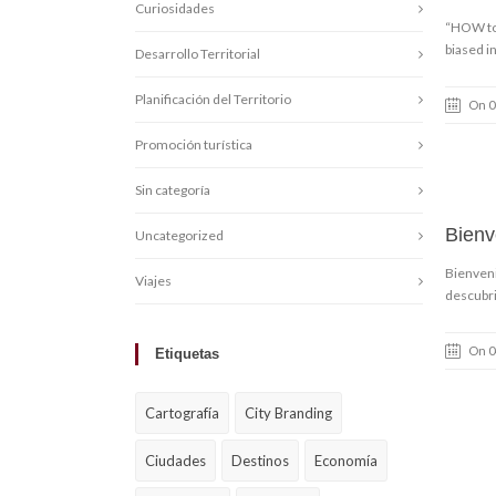
Curiosidades
“HOW to 
biased 
Desarrollo Territorial
Planificación del Territorio
On 0
Promoción turística
Sin categoría
Bienv
Uncategorized
Bienveni
Viajes
descubr
On 0
Etiquetas
Cartografía
City Branding
Ciudades
Destinos
Economía