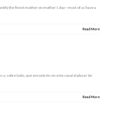
uantify the finest mother on mother’s day—most of us have a
Read More
 y, sobre todo, que encontréis en este canal el placer de
Read More