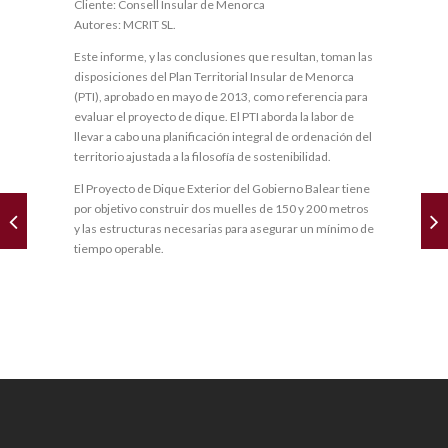
Cliente: Consell Insular de Menorca
Autores: MCRIT SL.
Este informe, y las conclusiones que resultan, toman las
disposiciones del Plan Territorial Insular de Menorca
(PTI), aprobado en mayo de 2013, como referencia para
evaluar el proyecto de dique. El PTI aborda la labor de
llevar a cabo una planificación integral de ordenación del
territorio ajustada a la filosofía de sostenibilidad.
El Proyecto de Dique Exterior del Gobierno Balear tiene
por objetivo construir dos muelles de 150 y 200 metros
y las estructuras necesarias para asegurar un mínimo de
tiempo operable.